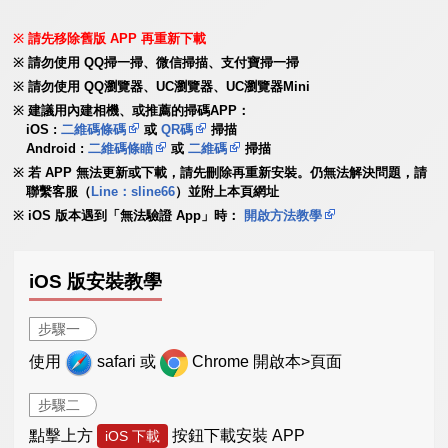
請先移除舊版 APP 再重新下載
請勿使用 QQ掃一掃、微信掃描、支付寶掃一掃
請勿使用 QQ瀏覽器、UC瀏覽器、UC瀏覽器Mini
建議用內建相機、或推薦的掃碼APP：
iOS :
二維碼條碼
或
QR碼
掃描
Android :
二維碼條瞄
或
二維碼
掃描
若 APP 無法更新或下載，請先刪除再重新安裝。仍無法解決問題，請
聯繫客服（
Line：sline66
）並附上本頁網址
iOS 版本遇到「無法驗證 App」時：
開啟方法教學
iOS 版安裝教學
步驟一
使用
safari 或
Chrome 開啟本>頁面
步驟二
點擊上方
按鈕下載安裝 APP
iOS 下載