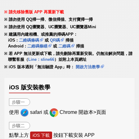
請先移除舊版 APP 再重新下載
請勿使用 QQ掃一掃、微信掃描、支付寶掃一掃
請勿使用 QQ瀏覽器、UC瀏覽器、UC瀏覽器Mini
建議用內建相機、或推薦的掃碼APP：
iOS :
二維碼條碼
或
QR碼
掃描
Android :
二維碼條瞄
或
二維碼
掃描
若 APP 無法更新或下載，請先刪除再重新安裝。仍無法解決問題，請
聯繫客服（
Line：sline66
）並附上本頁網址
iOS 版本遇到「無法驗證 App」時：
開啟方法教學
iOS 版安裝教學
步驟一
使用
safari 或
Chrome 開啟本>頁面
步驟二
點擊上方
按鈕下載安裝 APP
iOS 下載