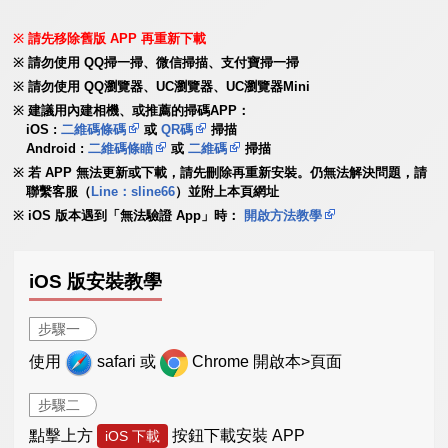
請先移除舊版 APP 再重新下載
請勿使用 QQ掃一掃、微信掃描、支付寶掃一掃
請勿使用 QQ瀏覽器、UC瀏覽器、UC瀏覽器Mini
建議用內建相機、或推薦的掃碼APP：
iOS :
二維碼條碼
或
QR碼
掃描
Android :
二維碼條瞄
或
二維碼
掃描
若 APP 無法更新或下載，請先刪除再重新安裝。仍無法解決問題，請
聯繫客服（
Line：sline66
）並附上本頁網址
iOS 版本遇到「無法驗證 App」時：
開啟方法教學
iOS 版安裝教學
步驟一
使用
safari 或
Chrome 開啟本>頁面
步驟二
點擊上方
按鈕下載安裝 APP
iOS 下載