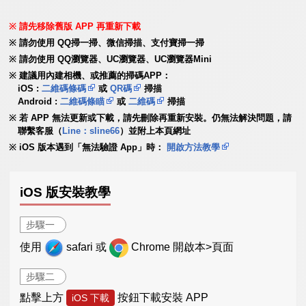
請先移除舊版 APP 再重新下載
請勿使用 QQ掃一掃、微信掃描、支付寶掃一掃
請勿使用 QQ瀏覽器、UC瀏覽器、UC瀏覽器Mini
建議用內建相機、或推薦的掃碼APP：
iOS :
二維碼條碼
或
QR碼
掃描
Android :
二維碼條瞄
或
二維碼
掃描
若 APP 無法更新或下載，請先刪除再重新安裝。仍無法解決問題，請
聯繫客服（
Line：sline66
）並附上本頁網址
iOS 版本遇到「無法驗證 App」時：
開啟方法教學
iOS 版安裝教學
步驟一
使用
safari 或
Chrome 開啟本>頁面
步驟二
點擊上方
按鈕下載安裝 APP
iOS 下載