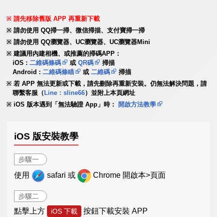
請先移除舊版 APP 再重新下載
請勿使用 QQ掃一掃、微信掃描、支付寶掃一掃
請勿使用 QQ瀏覽器、UC瀏覽器、UC瀏覽器Mini
建議用內建相機、或推薦的掃碼APP：
iOS :
二維碼條碼
或
QR碼
掃描
Android :
二維碼條瞄
或
二維碼
掃描
若 APP 無法更新或下載，請先刪除再重新安裝。仍無法解決問題，請
聯繫客服（
Line：sline66
）並附上本頁網址
iOS 版本遇到「無法驗證 App」時：
開啟方法教學
iOS 版安裝教學
步驟一
使用
safari 或
Chrome 開啟本>頁面
步驟二
點擊上方
按鈕下載安裝 APP
iOS 下載