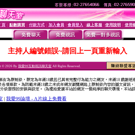
 頁
點數購買
付款方式
加入會員
會員登入
線上客服
使用說明
使用
│
│
│
│
│
│
│
主持人編號錯誤~請回上一頁重新輸入
t © 2026 By
我愛99互動視訊聊天室
All Rights Reserved.
室
|
我愛99論壇 - A片線上免費看