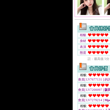
相貌
身材
表演
態度
註﹕最高值 5分
相貌
會員[ LV7677131 ]
的
相貌
會員[ LV7200097 ]
阪
相貌
會員[ LV7279214 ]
Mpo
相貌