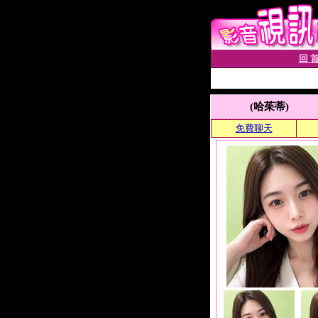
回 首
(哈茱蒂)
免費聊天