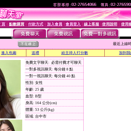
 頁
點數購買
付款方式
加入會員
會員登入
線上客服
使用說明
使用
│
│
│
│
│
│
│
最近上線時間 :
進入包廂
送禮
給主持人打分數
加到我
免費文字聊天: 必需付費才可聊天
一對多視訊聊天: 每分鐘 8 點
一對一視訊聊天: 每分鐘 40 點
性別: 女性
年齡: 25 歲
血型: B型
身高: 164 公分(cm)
體重: 53 公斤(kg)
區域: 台中市