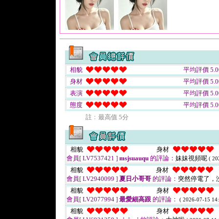
相貌
平均評價 5.0
身材
平均評價 5.0
表演
平均評價 5.0
態度
平均評價 5.0
註﹕最高值 5分
相貌
身材
會員[ LV7537421 ]
msjsuauqu
的評論：
妹妹視頻呢
( 20
相貌
身材
會員[ LV2940099 ]
夏日小哥哥
的評論：
突然停電了，
相貌
身材
會員[ LV2077994 ]
最愛細高跟
的評論：
( 2026-07-15 14:
相貌
身材