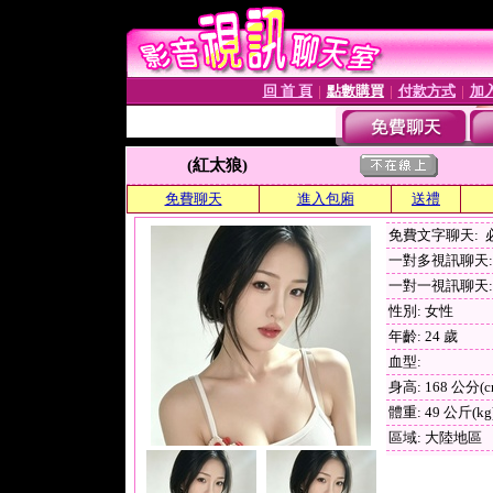
回 首 頁
點數購買
付款方式
加
│
│
│
(紅太狼)
免費聊天
進入包廂
送禮
免費文字聊天:
一對多視訊聊天: 
一對一視訊聊天: 
性別: 女性
年齡: 24 歲
血型:
身高: 168 公分(c
體重: 49 公斤(kg
區域: 大陸地區