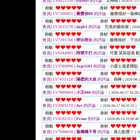
會員[ LV6921359 ]
yiyioyi
的評論：
太神啦
( 2026-07-11 
相貌
身材
會員[ LV7269455 ]
最愛你88
的評論：
服務很好一級棒
相貌
身材
會員[ LV2635278 ]
dajib1
的評論：
完美的藝術家
( 2026
相貌
身材
會員[ LV7295766 ]
呀比呀比
的評論：
服務很好，下次
相貌
身材
會員[ LV6344985 ]
阿裡不打
的評論：
可愛 笑容甜美 
相貌
身材
會員[ LV3780896 ]
Jojo1101
的評論：
小護士溫柔體貼
相貌
身材
會員[ LV7655128 ]
隔壁的大叔
的評論：
很棒
( 2026-06-2
相貌
身材
會員[ LV7699004 ]
小王666
的評論：
( 2026-06-17 16:28:
相貌
身材
會員[ LV2905119 ]
4ye
的評論：
( 2026-06-17 06:35:55 )
相貌
身材
會員[ LV4192311 ]
Franz
的評論：
( 2026-06-14 10:06:40 
相貌
身材
會員[ LV7696830 ]
孤獨橘子哥
的評論：
真心點贊！
( 2
相貌
身材